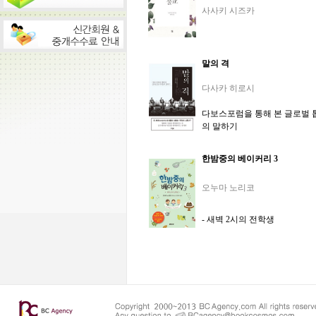
사사키 시즈카
말의 격
다사카 히로시
다보스포럼을 통해 본 글로벌 
의 말하기
한밤중의 베이커리 3
오누마 노리코
- 새벽 2시의 전학생