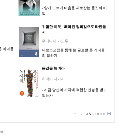
- 알게 모르게 마음을 사로잡는 몸짓의 비
밀
위험한 이웃 - 왜곡된 정의감으로 타인을
지..
우메타니 가오루
톱 리더들
다보스포럼을 통해 본 글로벌 톱 리더들
의 말하기
몸값을 높여라
히라이 다카시
- 지금 당신의 가치에 적합한 연봉을 받고
있는가
1
2
3
4
5
6
7
8
9
10