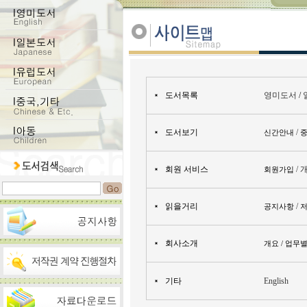
도서목록
영미도서
/
도서보기
/
신간안내
회원 서비스
/ 
회원가입
읽을거리
/
공지사항
저
회사소개
개요 / 업무별
기타
English