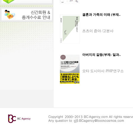
결혼과 가족의 미래 (부재..
츠츠이 쥰야 /고분샤
아버지의 갈등(부제: 일과..
오타 도시마사 /PHP연구소