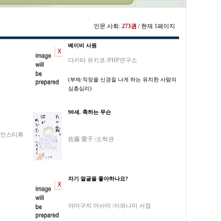
인문.사회:
273권
/ 현재 1페이지
베이비 사원
다키타 유키코 /PHP연구소
(부제:직장을 신경질 나게 하는 유치한 사람의
심층심리)
90세. 축하는 무슨
 인스티튜
佐藤 愛子 /소학관
자기 얼굴을 좋아하나요?
야마구치 마사미 /이와나미 서점