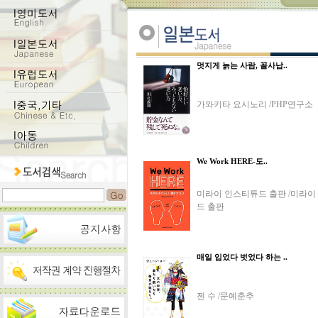
멋지게 늙는 사람, 꼴사납..
가와키타 요시노리 /PHP연구소
We Work HERE-도..
미라이 인스티튜드 출판 /미라이
드 출판
매일 입었다 벗었다 하는 ..
젠 수 /문예춘추