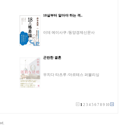
18살부터 알아야 하는 격..
이데 에이사쿠 /동양경제신문사
곤란한 결혼
우치다 타츠루 /아르테스 퍼블리싱
1
2
3
4
5
6
7
8
9
10