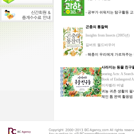
- 공부가 쉬워지는 탐구활동 
곤충의 통찰력
Insights from Insects (2005년)
길버트 월드바우어
- 해충이 우리에게 가르쳐주는
사라지는 동물 친구들
pearing Acts: A Searc
Book of Endangered A
이자벨라 버넬
귀농 귀촌 생활의 필
체인 톱 완벽 활용법