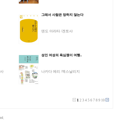
그래서 사람은 망하지 않는다
덴도 아라타 /겐토샤
성인 여성의 욕심쟁이 여행..
분사
나카다 에리 /엑스날리지
1
2
3
4
5
6
7
8
9
10