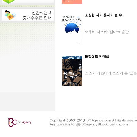
소심한 내가 용자가 될 수..
오우키 시즈카 /선마크 출판
불친절한 카레집
스즈키 카츠아키,스즈키 유 /쇼