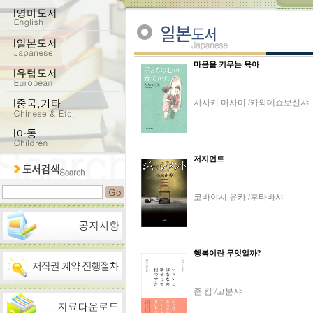
마음을 키우는 육아
사사키 마사미 /카와데쇼보신샤
저지먼트
코바야시 유카 /후타바샤
행복이란 무엇일까?
존 킴 /고분샤