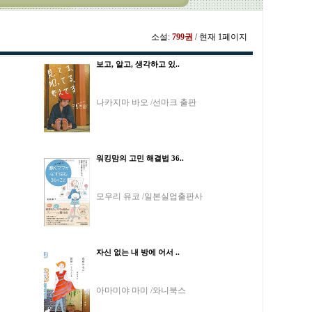
소설:
799권
/ 현재 1페이지
보고, 알고, 생각하고 있..
나카지마 바오 /선마크 출판
워킹맘의 고민 해결법 36..
모우리 유코 /일본실업출판사
자신 없는 내 방에 어서 ..
아마미야 마미 /와니북스