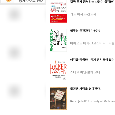
결국 혼자 공부하는 사람이 합격한
키토 마사토/겐토샤
업무는 인간관계가 90%
미야모토 미카/크로스미디어퍼
생각을 멈춰라 - 적게 생각해야 많이
스티브 아얀/클렛 코타
물건은 사람을 닮아간다.
Ruth Quibell/University of Melbour