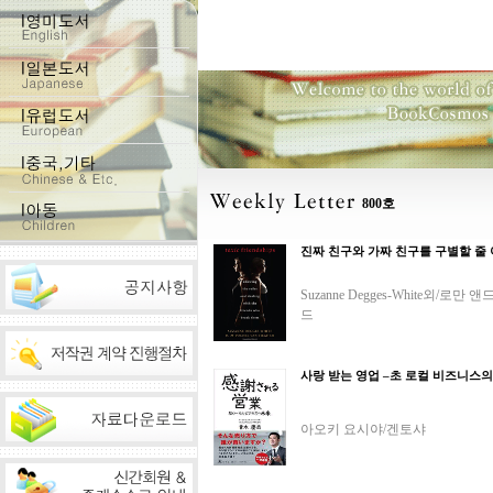
800호
진짜 친구와 가짜 친구를 구별할 줄
Suzanne Degges-White외/로만 
드
사랑 받는 영업 –초 로컬 비즈니스의
아오키 요시야/겐토샤