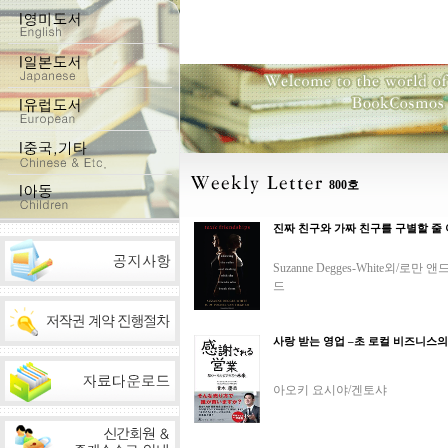
800호
진짜 친구와 가짜 친구를 구별할 줄
Suzanne Degges-White외/로만 
드
사랑 받는 영업 –초 로컬 비즈니스의
아오키 요시야/겐토샤