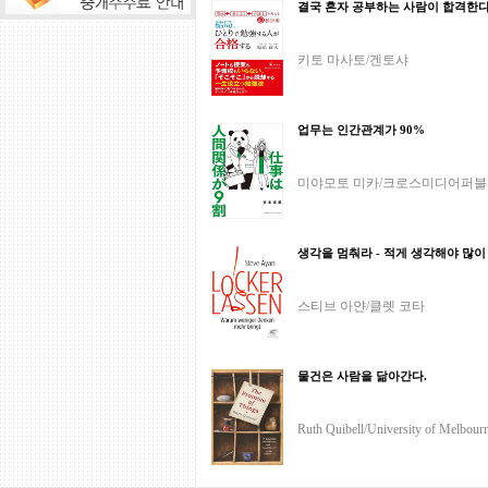
결국 혼자 공부하는 사람이 합격한
키토 마사토/겐토샤
업무는 인간관계가 90%
미야모토 미카/크로스미디어퍼
생각을 멈춰라 - 적게 생각해야 많이
스티브 아얀/클렛 코타
물건은 사람을 닮아간다.
Ruth Quibell/University of Melbour